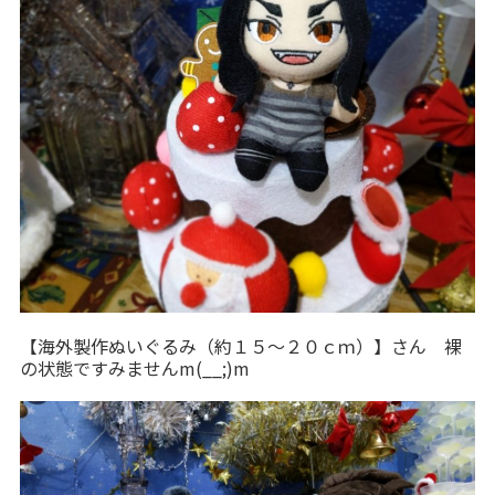
【海外製作ぬいぐるみ（約１５～２０ｃｍ）】さん 裸
の状態ですみませんm(__;)m