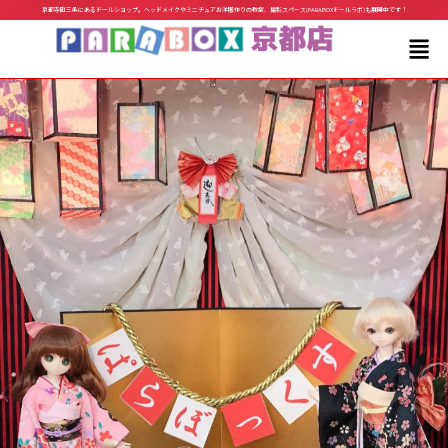
京都寺町三条にあるドールショップ。ヘッドメイクやミニチュアお洋服作りの教室、撮影スペース(PARABOXドールラボ)も展開中です！