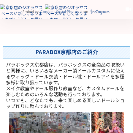
Embed by
Combine Social Photos
from
2026年01月04日
2025年12月14日
2025年11月03日
2025年05月06日
PARABOX京都店のご紹介
パラボックス京都店は、パラボックスの全商品の取扱い
と同様に、いろいろなメーカー製ドールカスタムに使え
2025年09月11日
2025年05月09日
るウィッグ・ドール衣装・ドール靴・ドールアイを多種
多様に取り扱っています。
メイク教室やドール服作り教室など、カスタムドールを
楽しむためのいろんな活動も行っております。
いつでも、どなたでも、来て楽しめる楽しいドールショ
ップ作りに励んでおります。