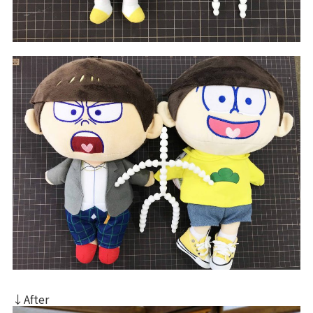
↓After