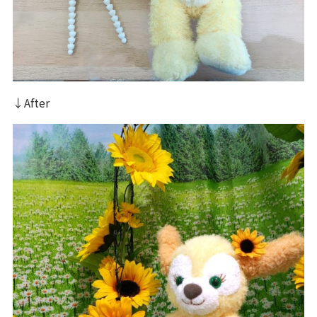
↓After