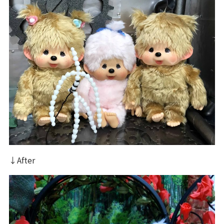
↓After