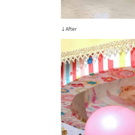
↓After